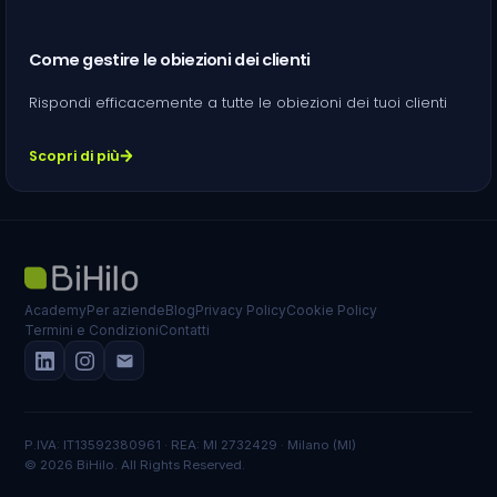
Come gestire le obiezioni dei clienti
Rispondi efficacemente a tutte le obiezioni dei tuoi clienti
Scopri di più
Academy
Per aziende
Blog
Privacy Policy
Cookie Policy
Termini e Condizioni
Contatti
P.IVA: IT13592380961 · REA: MI 2732429 · Milano (MI)
© 2026 BiHilo. All Rights Reserved.