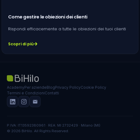
Come gestire le obiezioni dei clienti
Rispondi efficacemente a tutte le obiezioni dei tuoi clienti
Scopri di più
Academy
Per aziende
Blog
Privacy Policy
Cookie Policy
Termini e Condizioni
Contatti
P.IVA: IT13592380961 · REA: MI 2732429 · Milano (MI)
© 2026 BiHilo. All Rights Reserved.