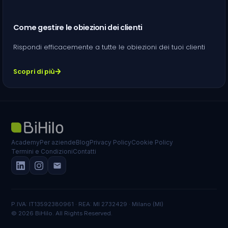
Come gestire le obiezioni dei clienti
Rispondi efficacemente a tutte le obiezioni dei tuoi clienti
Scopri di più
Academy
Per aziende
Blog
Privacy Policy
Cookie Policy
Termini e Condizioni
Contatti
P.IVA: IT13592380961 · REA: MI 2732429 · Milano (MI)
© 2026 BiHilo. All Rights Reserved.